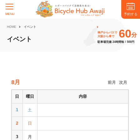
予約する
MENU
HOME
イベント
60
神戸からバスで
分
大阪から車で
イベント
駐車場完備 24時間毎 / 500円
8月
前月
次月
日
曜日
内容
1
土
2
日
3
月