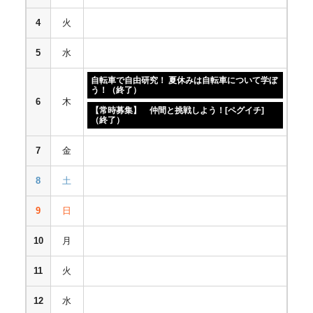
4
火
5
水
自転車で自由研究！ 夏休みは自転車について学ぼ
う！（終了）
6
木
【常時募集】 仲間と挑戦しよう！[ペグイチ]
（終了）
7
金
8
土
9
日
10
月
11
火
12
水