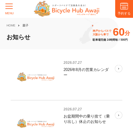
予約する
MENU
HOME
親子
60
神戸からバスで
分
大阪から車で
お知らせ
駐車場完備 24時間毎 / 500円
2026.07.27
2026年8月の営業カレンダ
ー
2026.07.27
お盆期間中の乗り捨て（乗
り出し）休止のお知らせ