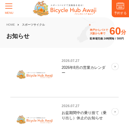
予約する
MENU
HOME
スポーツサイクル
60
神戸からバスで
分
大阪から車で
お知らせ
駐車場完備 24時間毎 / 500円
2026.07.27
2026年8月の営業カレンダ
ー
2026.07.27
お盆期間中の乗り捨て（乗
り出し）休止のお知らせ