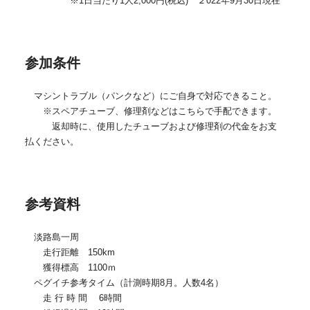
※1日当たり1人2,000円(税込) ２022年9月30日現在
参加条件
マシントラブル（パンクなど）にご自身で対応できること。
※スペアチューブ、修理剤などはこちらで手配できます。
返却時に、使用したチューブおよび修理剤の代金をお支
払ください。
参考資料
淡路島一周
走行距離 150km
獲得標高 1100ｍ
ペグイチ参考タイム（計測時期8月。人数4名）
走 行 時 間 6時間