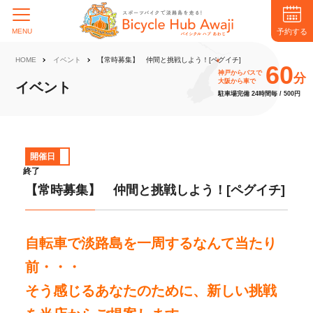
予約する
MENU
HOME
イベント
【常時募集】 仲間と挑戦しよう！[ペグイチ]
60
神戸からバスで
分
大阪から車で
イベント
駐車場完備 24時間毎 / 500円
開催日
終了
【常時募集】 仲間と挑戦しよう！[ペグイチ]
自転車で淡路島を一周するなんて当たり
前・・・
そう感じるあな
た
のために、新しい挑戦