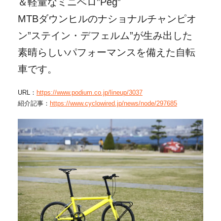
＆軽量なミニベロ”Peg”
MTBダウンヒルのナショナルチャンピオ
ン”ステイン・デフェルム”が生み出した
素晴らしいパフォーマンスを備えた自転
車です。
URL：
https://www.podium.co.jp/lineup/3037
紹介記事：
https://www.cyclowired.jp/news/node/297685